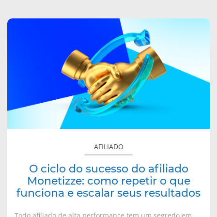
sobre
O
ciclo
do
sucesso
do
afiliado
Monetizze:
como
repetir
o
AFILIADO
que
funciona
O ciclo do sucesso do afiliado
e
Monetizze: como repetir o que
escalar
funciona e escalar seus resultados
seus
resultados
Todo afiliado de alta performance tem um segredo em