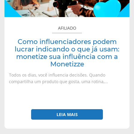
o
n
n
n
que
v
o
o
o
a
v
v
v
já
j
a
a
a
a
j
j
j
usam:
n
a
a
a
monetize
e
n
n
n
AFILIADO
l
e
e
e
sua
a
l
l
l
)
a
a
a
influência
)
)
)
Como influenciadores podem
com
lucrar indicando o que já usam:
a
monetize sua influência com a
Monetizze
Monetizze
Todos os dias, você influencia decisões. Quando
compartilha um produto que gosta, uma rotina,...
LEIA MAIS