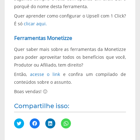
porquê do nome desta ferramenta.
Quer aprender como configurar o Upsell com 1 Click?
É só
clicar aqui.
Ferramentas Monetizze
Quer saber mais sobre as ferramentas da Monetizze
para poder aproveitar todos os benefícios que você,
Produtor ou Afiliado, tem direito?
Então,
acesse o link
e confira um compilado de
conteúdos sobre o assunto.
Boas vendas! 🙂
Compartilhe isso:
C
C
C
C
l
l
l
l
i
i
i
i
q
q
q
q
u
u
u
u