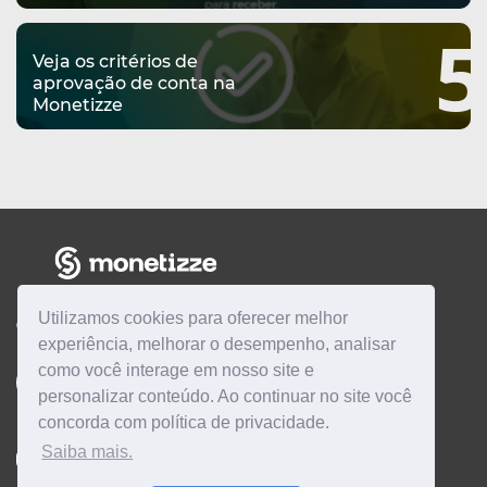
5
Veja os critérios de
aprovação de conta na
Monetizze
Utilizamos cookies para oferecer melhor
CENTRAL DE AJUDA
experiência, melhorar o desempenho, analisar
como você interage em nosso site e
Quero ser
AFILIADO
Quero ser
PRODUTOR
personalizar conteúdo. Ao continuar no site você
concorda com política de privacidade.
Saiba mais.
Instagram
Twitter
Linkedin
Facebook
YouTube