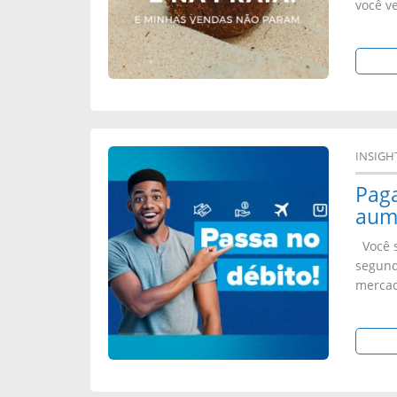
você ve
INSIGH
Pag
aum
Você s
segund
mercado