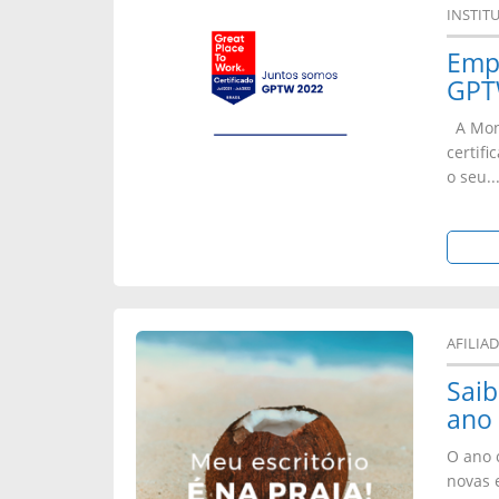
INSTIT
Empr
GPTW
A Mone
certif
o seu..
AFILIA
Saib
ano 
O ano 
novas 