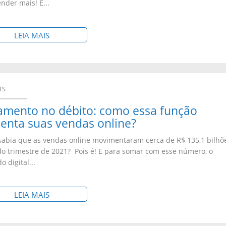
nder mais! É...
P
R
S
LEIA MAIS
E
O
S
B
A
R
M
TS
E
I
amento no débito: como essa função
:
N
enta suas vendas online?
S
E
abia que as vendas online movimentaram cerca de R$ 135,1 bilhõ
A
I
o trimestre de 2021? Pois é! E para somar com esse número, o
I
R
 digital...
B
A
A
C
S
LEIA MAIS
C
O
O
O
N
B