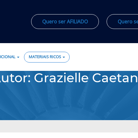
Quero ser
AFILIADO
Quero s
TUCIONAL
MATERIAIS RICOS
utor:
Grazielle Caeta