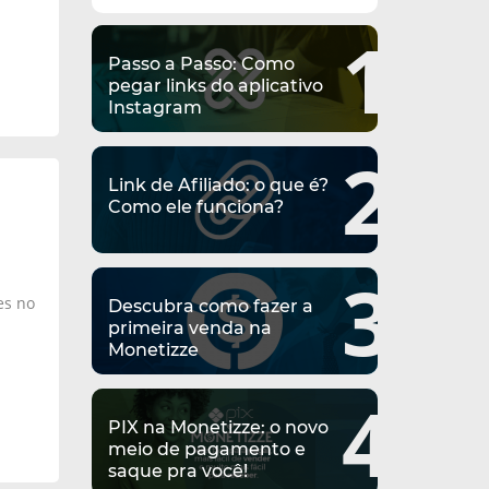
1
Passo a Passo: Como
pegar links do aplicativo
Instagram
2
Link de Afiliado: o que é?
Como ele funciona?
3
es no
Descubra como fazer a
primeira venda na
Monetizze
4
PIX na Monetizze: o novo
meio de pagamento e
saque pra você!