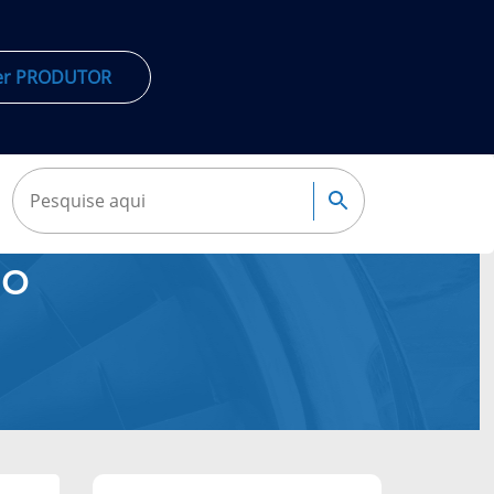
er
PRODUTOR
Pesquisar:
Pesquisa
no
Navegação
complementar