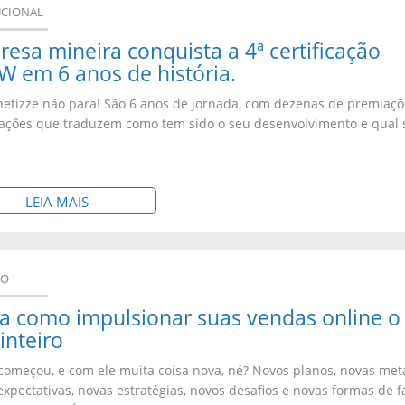
UCIONAL
esa mineira conquista a 4ª certificação
 em 6 anos de história.
tizze não para! São 6 anos de jornada, com dezenas de premiaçõ
icações que traduzem como tem sido o seu desenvolvimento e qual 
.
S
LEIA MAIS
O
B
DO
R
E
a como impulsionar suas vendas online o
inteiro
:
E
começou, e com ele muita coisa nova, né? Novos planos, novas met
expectativas, novas estratégias, novos desafios e novas formas de f
M