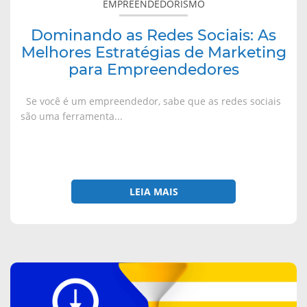
EMPREENDEDORISMO
Empreendedores
Dominando as Redes Sociais: As
Melhores Estratégias de Marketing
para Empreendedores
Se você é um empreendedor, sabe que as redes sociais
são uma ferramenta...
LEIA MAIS
sobre
Como
criar