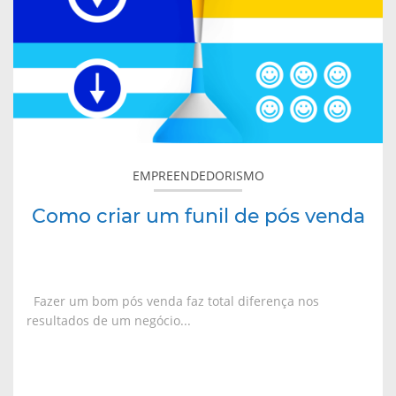
um
funil
de
pós
venda
EMPREENDEDORISMO
Como criar um funil de pós venda
Fazer um bom pós venda faz total diferença nos
resultados de um negócio...