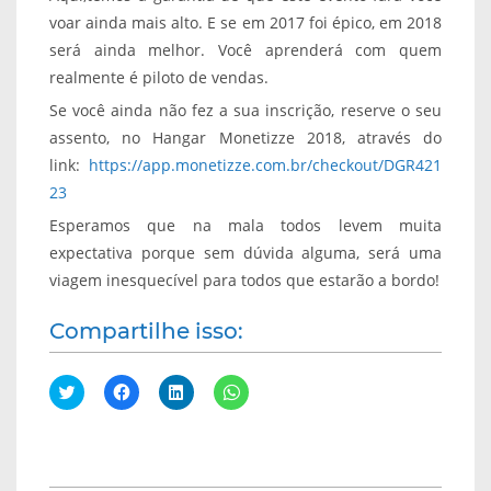
voar ainda mais alto. E se em 2017 foi épico, em 2018
será ainda melhor. Você aprenderá com quem
realmente é piloto de vendas.
Se você ainda não fez a sua inscrição, reserve o seu
assento, no Hangar Monetizze 2018, através do
link:
https://app.monetizze.com.br/checkout/DGR421
23
Esperamos que na mala todos levem muita
expectativa porque sem dúvida alguma, será uma
viagem inesquecível para todos que estarão a bordo!
Compartilhe isso:
C
C
C
C
l
l
l
l
i
i
i
i
q
q
q
q
u
u
u
u
e
e
e
e
p
p
p
p
a
a
a
a