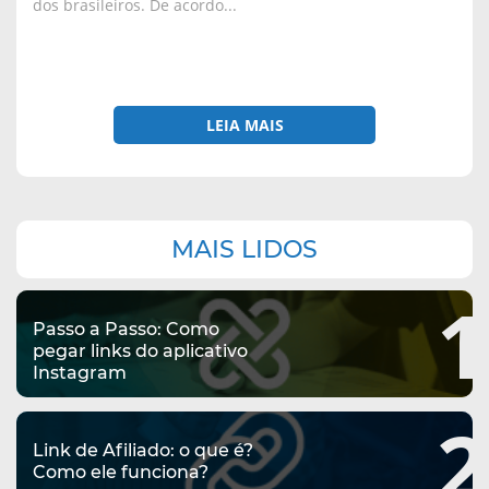
dos brasileiros. De acordo...
LEIA MAIS
Navegação
MAIS LIDOS
complementar
1
Passo a Passo: Como
pegar links do aplicativo
Instagram
2
Link de Afiliado: o que é?
Como ele funciona?