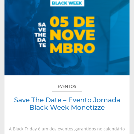
Date
–
Evento
Jornada
Black
Week
Monetizze
EVENTOS
Save The Date – Evento Jornada
Black Week Monetizze
A Black Friday é um dos eventos garantidos no calendário