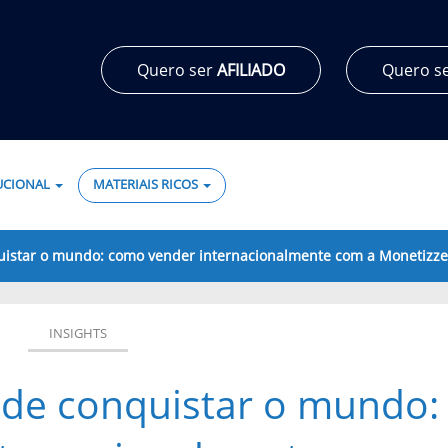
Quero ser
AFILIADO
Quero s
TUCIONAL
MATERIAIS RICOS
uistar o mundo: como vender internacionalmente com a Monetizze
INSIGHTS
de conquistar o mundo: