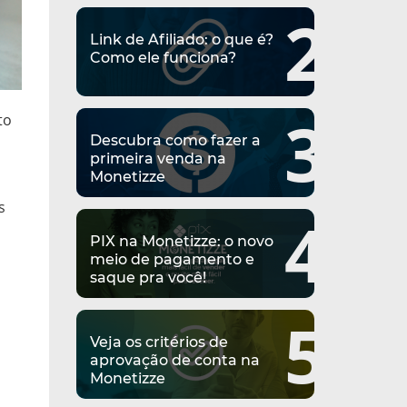
2
Link de Afiliado: o que é?
Como ele funciona?
3
to
Descubra como fazer a
primeira venda na
Monetizze
s
4
PIX na Monetizze: o novo
meio de pagamento e
saque pra você!
5
Veja os critérios de
aprovação de conta na
Monetizze