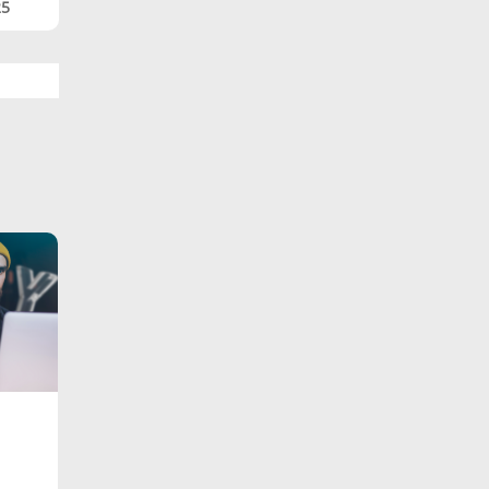
25
g: