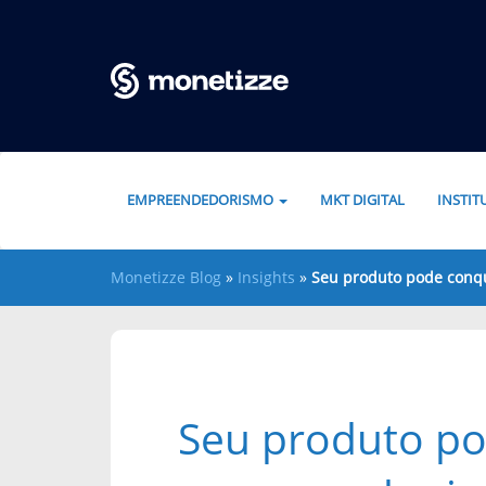
Pular para o conteúdo
EMPREENDEDORISMO
MKT DIGITAL
INSTI
Monetizze Blog
»
Insights
»
Seu produto pode conq
Seu produto po