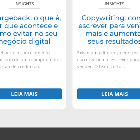
INSIGHTS
INSIGHTS
evitar
resultados
no
rgeback: o que é,
Copywriting: co
seu
r que acontece e
escrever para ve
negócio
mo evitar no seu
mais e aument
digital
negócio digital
seus resultado
eback é o cancelamento
Existe uma diferença enorme
lsório de uma compra feita
escrever bem e escrever para
rtão de crédito ou...
vender. O texto certo...
LEIA MAIS
LEIA MAIS