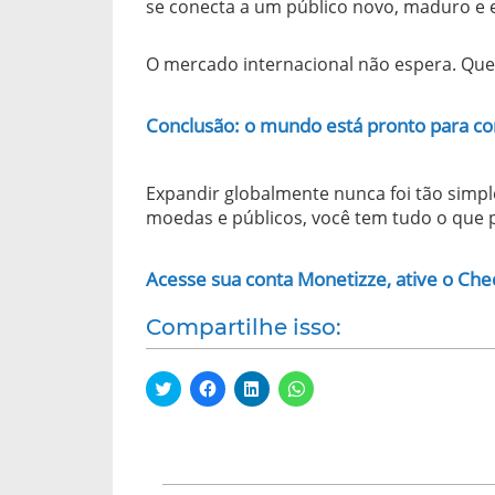
se conecta a um público novo, maduro e 
O mercado internacional não espera. Que
Conclusão: o mundo está pronto para co
Expandir globalmente nunca foi tão simp
moedas e públicos, você tem tudo o que p
Acesse sua conta Monetizze, ative o Che
Compartilhe isso:
C
C
C
C
l
l
l
l
i
i
i
i
q
q
q
q
u
u
u
u
e
e
e
e
p
p
p
p
a
a
a
a