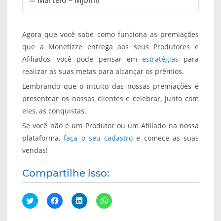
Agora que você sabe como funciona as premiações
que a Monetizze entrega aos seus Produtores e
Afiliados, você pode pensar em
estratégias
para
realizar as suas metas para alcançar os prêmios.
Lembrando que o intuito das nossas premiações é
presentear os nossos clientes e celebrar, junto com
eles, as conquistas.
Se você não é um Produtor ou um Afiliado na nossa
plataforma,
faça o seu cadastro
e comece as suas
vendas!
Compartilhe isso:
C
C
C
C
l
l
l
l
i
i
i
i
q
q
q
q