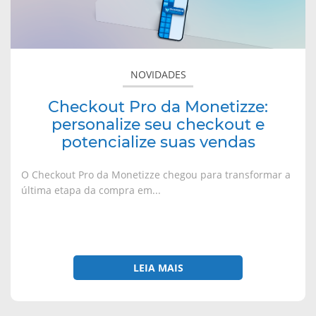
n
m
m
m
o
n
n
n
checkout
v
o
o
o
a
v
v
v
e
j
a
a
a
a
j
j
j
potencialize
n
a
a
a
suas
e
n
n
n
NOVIDADES
l
e
e
e
vendas
a
l
l
l
)
a
a
a
)
)
)
Checkout Pro da Monetizze:
personalize seu checkout e
potencialize suas vendas
O Checkout Pro da Monetizze chegou para transformar a
última etapa da compra em...
LEIA MAIS