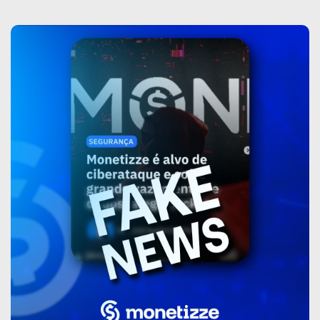
sobre
Monetizze
desmente
boatos
sobre
suposto
vazamento
de
dados