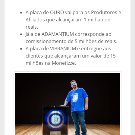
A placa de OURO vai para os Produtores e
Afiliados que alcançaram 1 milhão de
reais.
Já a de ADAMANTIUM corresponde ao
comissionamento de 5 milhões de reais.
A placa de VIBRANIUM é entregue aos
clientes que alcançaram um valor de 15
milhões na Monetizze.