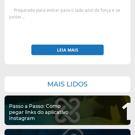
Preparado para entrar para o lado azul da força e se
juntar...
LEIA MAIS
Navegação
MAIS LIDOS
complementar
1
Passo a Passo: Como
pegar links do aplicativo
Instagram