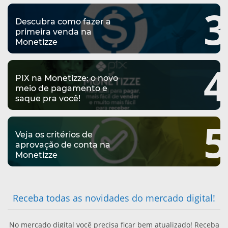
3
E
S
R
O
Descubra como fazer a
N
primeira venda na
:
R
Monetizze
O
C
T
4
M
A
PIX na Monetizze: o novo
E
meio de pagamento e
E
S
saque pra você!
M
R
A
5
F
C
Veja os critérios de
L
A
aprovação de conta na
A
Monetizze
M
T
D
U
U
O
Receba todas as novidades do mercado digital!
D
R
D
A
A
No mercado digital você precisa ficar bem atualizado! Receba