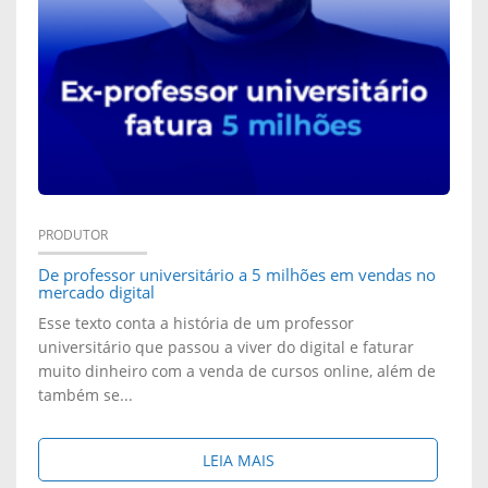
C
O
I
E
V
L
I
E
D
R
M
E
A
P
R
F
R
PRODUTOR
E
E
De professor universitário a 5 milhões em vendas no
O
mercado digital
C
M
D
Esse texto conta a história de um professor
universitário que passou a viver do digital e faturar
E
I
U
muito dinheiro com a venda de cursos online, além de
I
também se...
N
T
T
I
O
S
LEIA MAIS
A
N