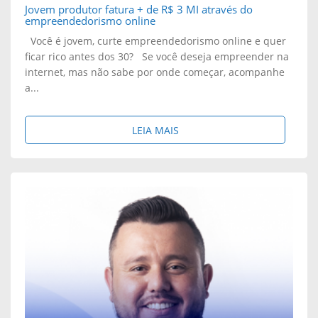
N
Jovem produtor fatura + de R$ 3 MI através do
D
empreendedorismo online
T
Ê
Você é jovem, curte empreendedorismo online e quer
ficar rico antes dos 30? Se você deseja empreender na
O
N
internet, mas não sabe por onde começar, acompanhe
a...
U
C
E
I
S
LEIA MAIS
M
A
O
R
F
B
$
I
R
1
N
E
7
A
:
3
N
J
M