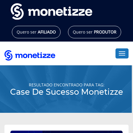
Pular
para
o
conteúdo
Quero ser
AFILIADO
Quero ser
PRODUTOR
Alte
RESULTADO ENCONTRADO PARA TAG:
Case De Sucesso Monetizze