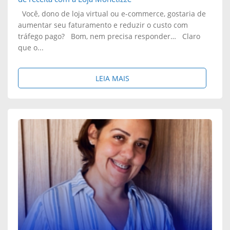
Você, dono de loja virtual ou e-commerce, gostaria de
aumentar seu faturamento e reduzir o custo com
tráfego pago? Bom, nem precisa responder… Claro
que o...
S
LEIA MAIS
O
B
R
E
:
C
O