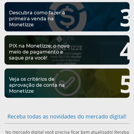
3
E
S
R
O
Descubra como fazer a
N
primeira venda na
:
R
Monetizze
O
C
T
4
M
A
PIX na Monetizze: o novo
E
meio de pagamento e
E
S
saque pra você!
M
R
A
5
F
C
Veja os critérios de
L
A
aprovação de conta na
A
Monetizze
M
T
D
U
U
O
Receba todas as novidades do mercado digital!
D
R
D
A
A
No mercado digital você precisa ficar bem atualizado! Receba