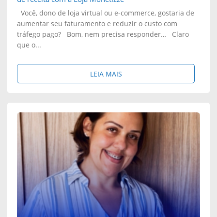
Você, dono de loja virtual ou e-commerce, gostaria de
aumentar seu faturamento e reduzir o custo com
tráfego pago? Bom, nem precisa responder… Claro
que o...
S
LEIA MAIS
O
B
R
E
:
C
O