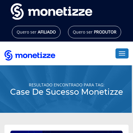
Pular
para
o
conteúdo
Quero ser
AFILIADO
Quero ser
PRODUTOR
Alte
RESULTADO ENCONTRADO PARA TAG:
Case De Sucesso Monetizze