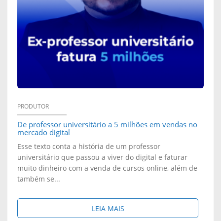
C
O
I
E
V
L
I
E
D
R
M
E
A
P
R
F
R
PRODUTOR
E
E
De professor universitário a 5 milhões em vendas no
O
mercado digital
C
M
D
Esse texto conta a história de um professor
universitário que passou a viver do digital e faturar
E
I
U
muito dinheiro com a venda de cursos online, além de
I
também se...
N
T
T
I
O
S
LEIA MAIS
A
N