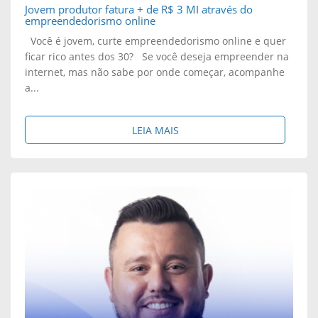
N
Jovem produtor fatura + de R$ 3 MI através do
D
empreendedorismo online
T
Ê
Você é jovem, curte empreendedorismo online e quer
ficar rico antes dos 30? Se você deseja empreender na
O
N
internet, mas não sabe por onde começar, acompanhe
a...
U
C
E
I
S
LEIA MAIS
M
A
O
R
F
B
$
I
R
1
N
E
7
A
:
3
N
J
M