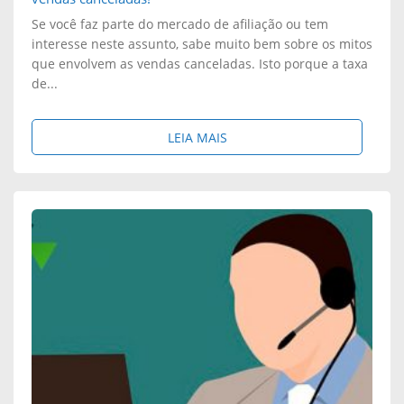
Se você faz parte do mercado de afiliação ou tem
interesse neste assunto, sabe muito bem sobre os mitos
que envolvem as vendas canceladas. Isto porque a taxa
de...
S
LEIA MAIS
O
B
R
E
:
A
S