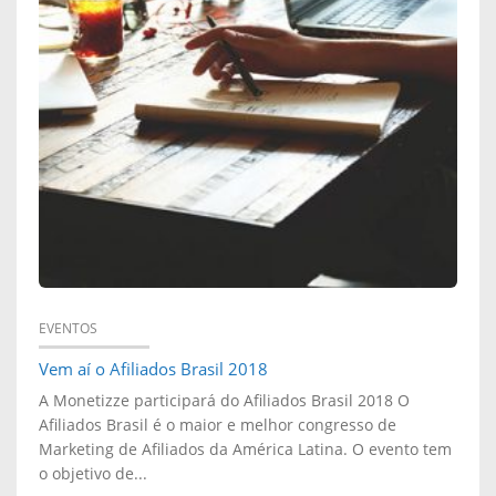
D
:
D
I
E
A
A
S
S
M
S
D
C
O
C
O
U
N
A
M
B
E
N
E
R
T
C
R
A
I
EVENTOS
E
C
A
Vem aí o Afiliados Brasil 2018
Z
L
A
A Monetizze participará do Afiliados Brasil 2018 O
S
Z
Afiliados Brasil é o maior e melhor congresso de
A
D
Marketing de Afiliados da América Latina. O evento tem
E
E
o objetivo de...
D
O
G