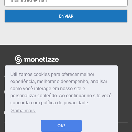
mail
G
ENVIAR
A
R
M
O
N
Utilizamos cookies para oferecer melhor
CENTRAL DE AJUDA
E
experiência, melhorar o desempenho, analisar
como você interage em nosso site e
T
Quero ser
AFILIADO
Quero ser
PRODUTOR
personalizar conteúdo. Ao continuar no site você
concorda com política de privacidade.
I
Saiba mais.
Instagram
Twitter
Linkedin
Facebook
YouTube
Z
OK!
Z
Monetizze © 2026
| Todos os direitos reservados