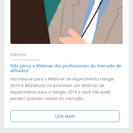
S
I
S
T
A
EVENTOS
Não perca a Webinar dos profissionais do mercado de
A
afiliados!
Q
Inscreva-se para o Webinar de Aquecimento Hangar
2019 A Monetizze irá promover um Webinar de
U
Aquecimento para o Hangar 2019 e você não pode
perder! Grandes nomes do mercado...
I
O
S
LEIA MAIS
W
O