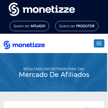
Pular
para
o
conteúdo
Quero ser
AFILIADO
Quero ser
PRODUTOR
Alte
RESULTADO ENCONTRADO PARA TAG:
Mercado De Afiliados