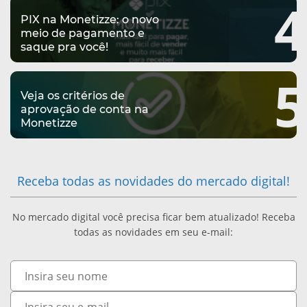
4
S
PIX na Monetizze: o novo
C
meio de pagamento e
I
saque pra você!
I
L
5
P
Veja os critérios de
2
A
aprovação de conta na
Monetizze
0
R
1
Á
Receba todas as novidades do mercado digital!
8
D
No mercado digital você precisa ficar bem atualizado! Receba
O
todas as novidades em seu e-mail:
H
Nome
A
E-
N