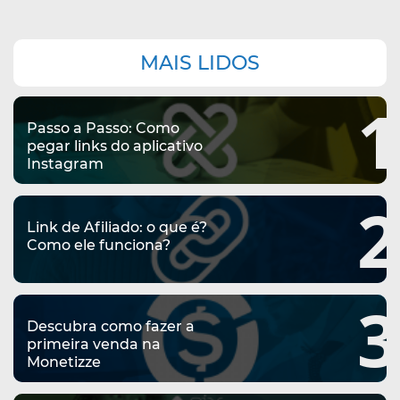
E
F
R
:
Navegação
MAIS LIDOS
I
A
complementar
7
L
1
S
P
Passo a Passo: Como
I
I
pegar links do aplicativo
L
Instagram
A
L
A
2
D
2
Y
Link de Afiliado: o que é?
O
Como ele funciona?
0
P
S
1
A
3
B
8
Descubra como fazer a
R
primeira venda na
R
Monetizze
T
A
I