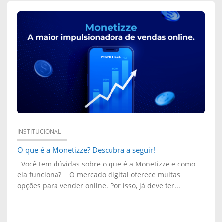
E
B
B
R
I
E
N
:
A
N
R
Ã
:
O
INSTITUCIONAL
B
O que é a Monetizze? Descubra a seguir!
P
Você tem dúvidas sobre o que é a Monetizze e como
A
E
ela funciona? O mercado digital oferece muitas
opções para vender online. Por isso, já deve ter...
T
R
E
C