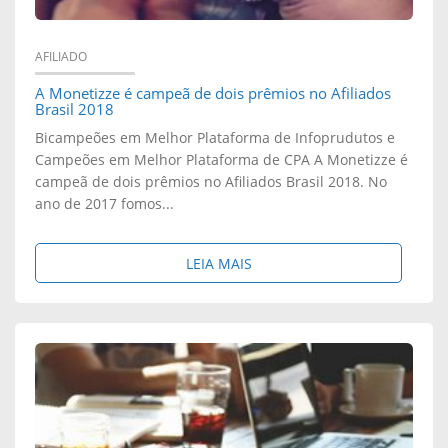
S
A
M
P
M
AFILIADO
I
R
A Monetizze é campeã de dois prêmios no Afiliados
O
Brasil 2018
T
O
N
Bicampeões em Melhor Plataforma de Infoprudutos e
O
Campeões em Melhor Plataforma de CPA A Monetizze é
F
E
campeã de dois prêmios no Afiliados Brasil 2018. No
S
ano de 2017 fomos...
I
T
D
S
I
S
LEIA MAIS
A
S
Z
O
S
I
Z
B
V
O
E
R
E
N
?
E
N
A