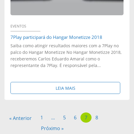
Í
!
S
O
P
A
EVENTOS
R
7Play participará do Hangar Monetizze 2018
F
Saiba como atingir resultados maiores com a 7Play no
Ê
I
palco do Hangar Monetizze No Hangar Monetizze 2018,
receberemos Carlos Eduardo Amaral como o
M
L
representante da 7Play. É responsável pela...
I
I
O
A
S
LEIA MAIS
S
D
O
N
O
B
1
…
5
6
7
8
« Anterior
O
S
R
Próximo »
A
B