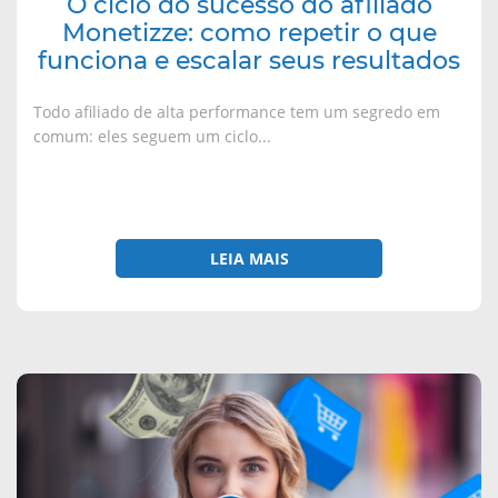
O ciclo do sucesso do afiliado
e
Monetizze: como repetir o que
escalar
funciona e escalar seus resultados
seus
resultados
Todo afiliado de alta performance tem um segredo em
comum: eles seguem um ciclo...
LEIA MAIS
sobre
Order
Bump
Monetizze:
como