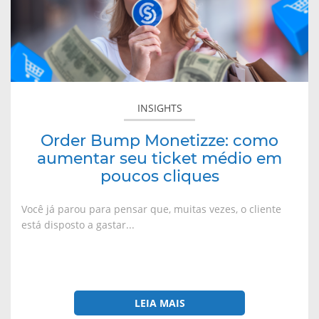
aumentar
seu
ticket
médio
em
poucos
INSIGHTS
cliques
Order Bump Monetizze: como
aumentar seu ticket médio em
poucos cliques
Você já parou para pensar que, muitas vezes, o cliente
está disposto a gastar...
LEIA MAIS