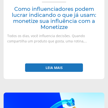
sua
a
l
l
l
)
a
a
a
influência
)
)
)
Como influenciadores podem
com
lucrar indicando o que já usam:
a
monetize sua influência com a
Monetizze
Monetizze
Todos os dias, você influencia decisões. Quando
compartilha um produto que gosta, uma rotina,...
LEIA MAIS
sobre
O
ciclo