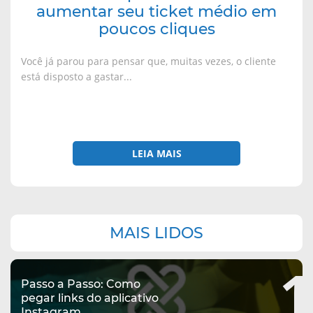
aumentar seu ticket médio em
poucos cliques
Você já parou para pensar que, muitas vezes, o cliente
está disposto a gastar...
LEIA MAIS
Navegação
MAIS LIDOS
complementar
1
Passo a Passo: Como
pegar links do aplicativo
Instagram