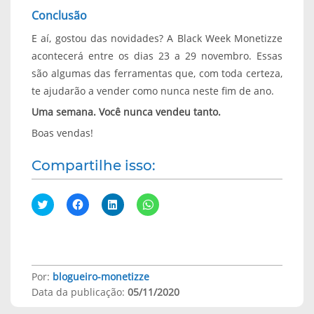
Conclusão
E aí, gostou das novidades? A Black Week Monetizze
acontecerá entre os dias 23 a 29 novembro. Essas
são algumas das ferramentas que, com toda certeza,
te ajudarão a vender como nunca neste fim de ano.
Uma semana. Você nunca vendeu tanto.
Boas vendas!
Compartilhe isso:
C
C
C
C
l
l
l
l
i
i
i
i
q
q
q
q
u
u
u
u
e
e
e
e
p
p
p
p
a
a
a
a
r
r
r
r
Por:
blogueiro-monetizze
a
a
a
a
Data da publicação:
05/11/2020
c
c
c
c
o
o
o
o
m
m
m
m