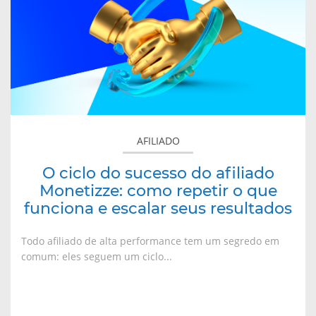
do
sucesso
do
afiliado
Monetizze:
como
repetir
o
AFILIADO
que
funciona
O ciclo do sucesso do afiliado
e
Monetizze: como repetir o que
escalar
funciona e escalar seus resultados
seus
resultados
Todo afiliado de alta performance tem um segredo em
comum: eles seguem um ciclo...