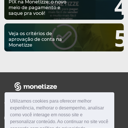
4
PIX na Monetizze: o novo
meio de pagamento e
saque pra você!
5
Veja os critérios de
aprovação de conta na
Monetizze
Utilizamos cookies para oferecer melhor
CENTRAL DE AJUDA
experiência, melhorar o desempenho, analisar
como você interage em nosso site e
Quero ser
AFILIADO
Quero ser
PRODUTOR
personalizar conteúdo. Ao continuar no site você