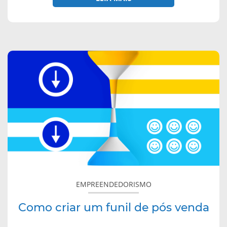
sobre
Como
criar
um
funil
de
pós
venda
EMPREENDEDORISMO
Como criar um funil de pós venda