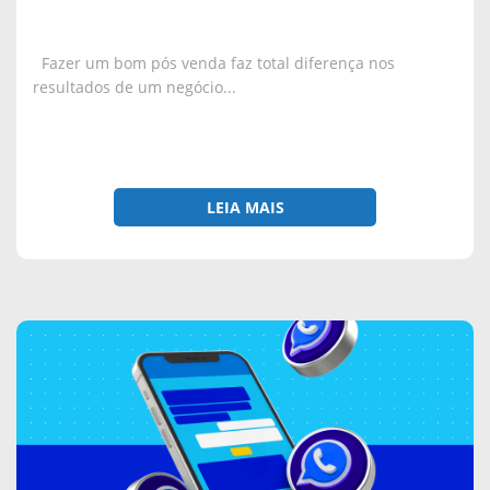
Fazer um bom pós venda faz total diferença nos
resultados de um negócio...
LEIA MAIS
sobre
Como
a
automação
de
whatsapp
pode