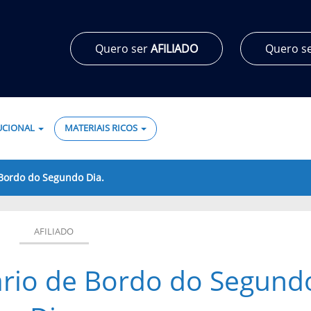
Quero ser
AFILIADO
Quero s
TUCIONAL
MATERIAIS RICOS
 Bordo do Segundo Dia.
AFILIADO
ário de Bordo do Segund