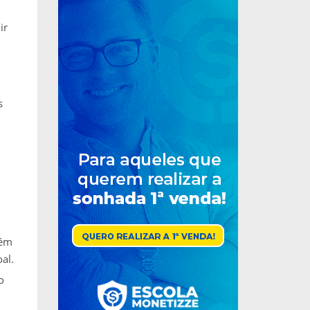
ir
s
lém
al.
o