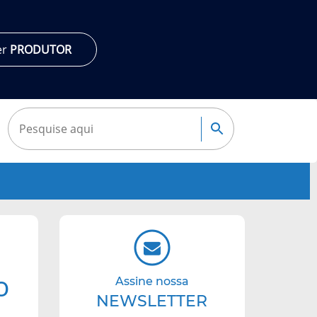
er
PRODUTOR
Pesquisar:
Pesquisa
Navegação
complementar
o
Assine nossa
NEWSLETTER