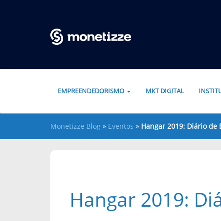
Pular para o conteúdo
EMPREENDEDORISMO
MKT DIGITAL
INSTI
Monetizze Blog
»
Eventos
»
Hangar 2019: Diário de
Hangar 2019: Di