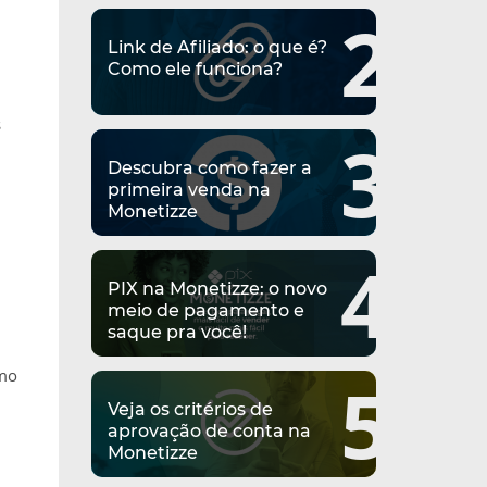
2
Link de Afiliado: o que é?
Como ele funciona?
s
3
Descubra como fazer a
primeira venda na
Monetizze
4
PIX na Monetizze: o novo
meio de pagamento e
saque pra você!
omo
5
Veja os critérios de
aprovação de conta na
Monetizze