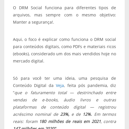
O DRM Social funciona para diferentes tipos de
arquivos, mas sempre com o mesmo objetivo:
Manter a segurança!.
Aqui, o foco é explicar como funciona o DRM social
para conteúdos digitais, como PDFs e materiais ricos
(ebooks), considerado um dos mais vendidos hoje no
mercado digital.
Só para você ter uma ideia, uma pesquisa de
Conteúdo Digital da
Veja
, feita pós pandemia, diz
“
que
o faturamento total — destrinchado entre
vendas de e-books, áudio livros e outras
plataformas de conteúdo digital — registrou
acréscimo nominal de
23%,
e de
12%.
E
m termos
reais: foram
180 milhões de reais em 2021
, contra
147 milhões em 2020″
.