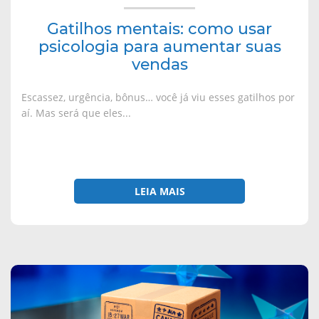
a
l
l
l
)
a
a
a
)
)
)
Gatilhos mentais: como usar
psicologia para aumentar suas
vendas
Escassez, urgência, bônus… você já viu esses gatilhos por
aí. Mas será que eles...
LEIA MAIS
sobre
Seu
produto