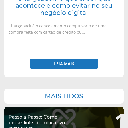
negócio
acontece e como evitar no seu
digital
negócio digital
Chargeback é o cancelamento compulsório de uma
compra feita com cartão de crédito ou...
LEIA MAIS
Navegação
MAIS LIDOS
complementar
1
Passo a Passo: Como
pegar links do aplicativo