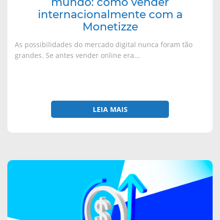
mundo: como vender
internacionalmente com a
Monetizze
As possibilidades do mercado digital nunca foram tão
grandes. Se antes vender online era...
LEIA MAIS
sobre
Chargeback:
o
que
é,