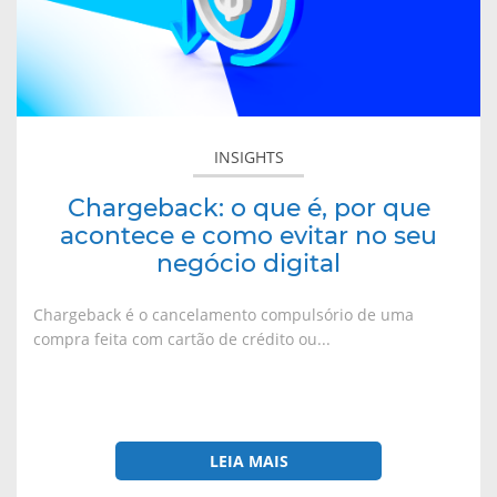
por
que
acontece
e
como
evitar
INSIGHTS
no
seu
Chargeback: o que é, por que
negócio
acontece e como evitar no seu
digital
negócio digital
Chargeback é o cancelamento compulsório de uma
compra feita com cartão de crédito ou...
LEIA MAIS