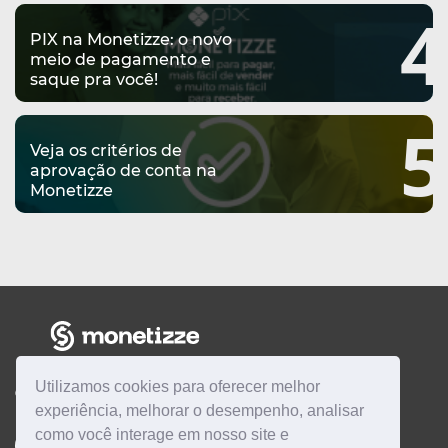
4
PIX na Monetizze: o novo
meio de pagamento e
saque pra você!
5
Veja os critérios de
aprovação de conta na
Monetizze
Utilizamos cookies para oferecer melhor
CENTRAL DE AJUDA
experiência, melhorar o desempenho, analisar
como você interage em nosso site e
Quero ser
AFILIADO
Quero ser
PRODUTOR