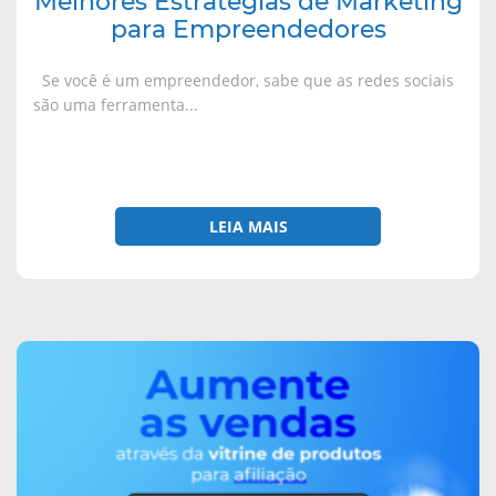
Melhores Estratégias de Marketing
para Empreendedores
Se você é um empreendedor, sabe que as redes sociais
são uma ferramenta...
LEIA MAIS
sobre
Como
aumentar
suas
vendas
através