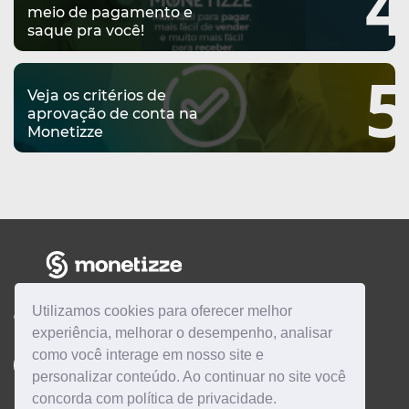
4
meio de pagamento e
saque pra você!
5
Veja os critérios de
aprovação de conta na
Monetizze
Utilizamos cookies para oferecer melhor
CENTRAL DE AJUDA
experiência, melhorar o desempenho, analisar
como você interage em nosso site e
Quero ser
AFILIADO
Quero ser
PRODUTOR
personalizar conteúdo. Ao continuar no site você
concorda com política de privacidade.