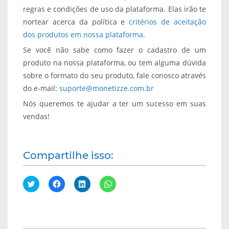
regras e condições de uso da plataforma. Elas irão te
nortear acerca da política e
critérios de aceitação
dos produtos em nossa plataforma
.
Se você não sabe como fazer o cadastro de um
produto na nossa plataforma, ou tem alguma dúvida
sobre o formato do seu produto, fale conosco através
do e-mail:
suporte@monetizze.com.br
Nós queremos te ajudar a ter um sucesso em suas
vendas!
Compartilhe isso:
C
C
C
C
l
l
l
l
i
i
i
i
q
q
q
q
u
u
u
u
e
e
e
e
p
p
p
p