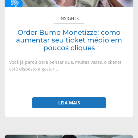
j
a
a
a
a
j
j
j
em
n
a
a
a
poucos
e
n
n
n
INSIGHTS
l
e
e
e
cliques
a
l
l
l
)
a
a
a
)
)
)
Order Bump Monetizze: como
aumentar seu ticket médio em
poucos cliques
Você já parou para pensar que, muitas vezes, o cliente
está disposto a gastar...
LEIA MAIS
sobre