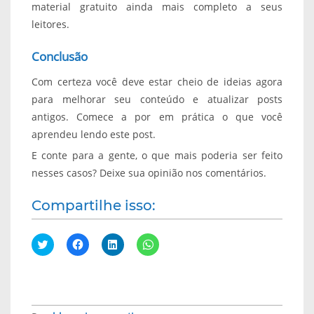
material gratuito ainda mais completo a seus
leitores.
Conclusão
Com certeza você deve estar cheio de ideias agora
para melhorar seu conteúdo e atualizar posts
antigos. Comece a por em prática o que você
aprendeu lendo este post.
E conte para a gente, o que mais poderia ser feito
nesses casos? Deixe sua opinião nos comentários.
Compartilhe isso:
C
C
C
C
l
l
l
l
i
i
i
i
q
q
q
q
u
u
u
u
e
e
e
e
p
p
p
p
a
a
a
a