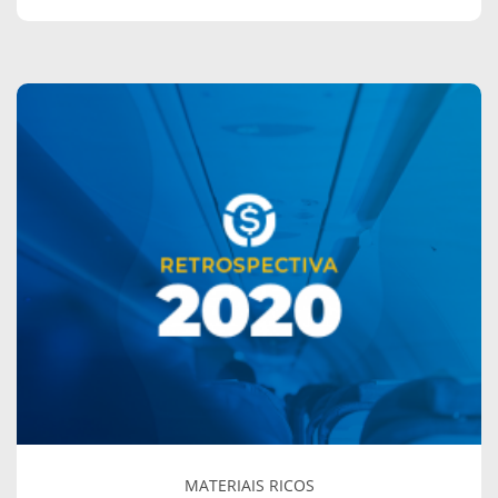
sobre
Retrospectiva
Monetizze
2020:
Confira
tudo
que
rolou
neste
ano
diferenciado
MATERIAIS RICOS