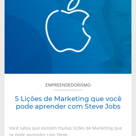
de
Marketing
que
você
pode
aprender
com
Steve
Jobs
EMPREENDEDORISMO
5 Lições de Marketing que você
pode aprender com Steve Jobs
Você sabia que existem muitas lições de Marketing que
se pode aprender com Steve...