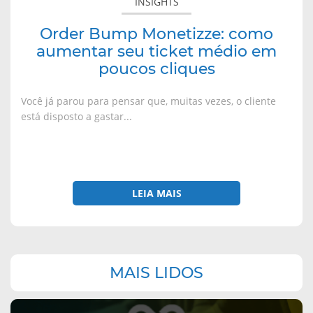
INSIGHTS
cliques
Order Bump Monetizze: como
aumentar seu ticket médio em
poucos cliques
Você já parou para pensar que, muitas vezes, o cliente
está disposto a gastar...
LEIA MAIS
Navegação
MAIS LIDOS
complementar