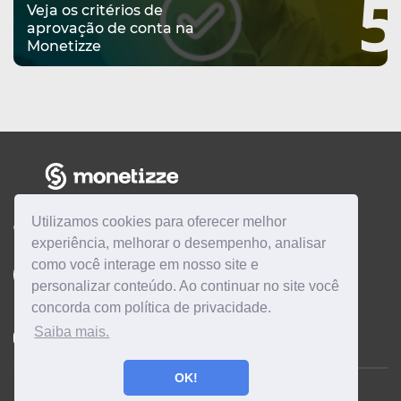
5
Veja os critérios de
aprovação de conta na
Monetizze
Utilizamos cookies para oferecer melhor
CENTRAL DE AJUDA
experiência, melhorar o desempenho, analisar
como você interage em nosso site e
Quero ser
AFILIADO
Quero ser
PRODUTOR
personalizar conteúdo. Ao continuar no site você
concorda com política de privacidade.
Saiba mais.
Instagram
Twitter
Linkedin
Facebook
YouTube
OK!
Monetizze © 2026
| Todos os direitos reservados