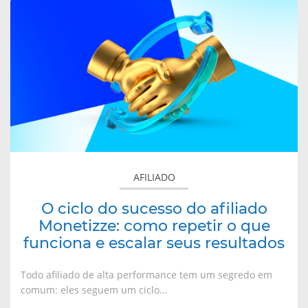
sobre
O
ciclo
do
sucesso
do
afiliado
Monetizze:
como
repetir
o
AFILIADO
que
funciona
O ciclo do sucesso do afiliado
e
Monetizze: como repetir o que
escalar
funciona e escalar seus resultados
seus
resultados
Todo afiliado de alta performance tem um segredo em
comum: eles seguem um ciclo...