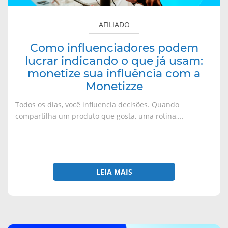
a
j
j
j
usam:
n
a
a
a
monetize
e
n
n
n
AFILIADO
l
e
e
e
sua
a
l
l
l
)
a
a
a
influência
)
)
)
Como influenciadores podem
com
lucrar indicando o que já usam:
a
monetize sua influência com a
Monetizze
Monetizze
Todos os dias, você influencia decisões. Quando
compartilha um produto que gosta, uma rotina,...
LEIA MAIS