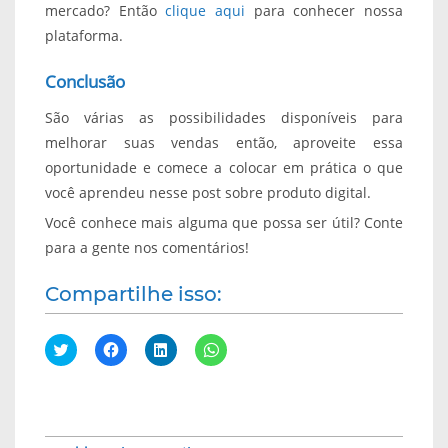
mercado? Então
clique aqui
para conhecer nossa
plataforma.
Conclusão
São várias as possibilidades disponíveis para
melhorar suas vendas então, aproveite essa
oportunidade e comece a colocar em prática o que
você aprendeu nesse post sobre produto digital.
Você conhece mais alguma que possa ser útil? Conte
para a gente nos comentários!
Compartilhe isso:
C
C
C
C
l
l
l
l
i
i
i
i
q
q
q
q
u
u
u
u
e
e
e
e
p
p
p
p
a
a
a
a