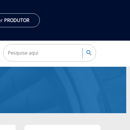
er
PRODUTOR
Pesquisar:
Pesquisa
Navegação
complementar