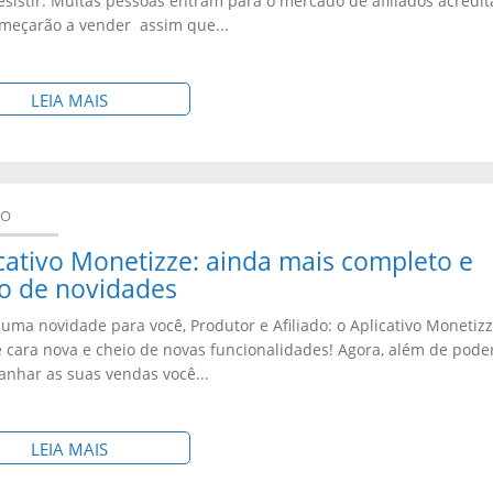
esistir. Muitas pessoas entram para o mercado de afiliados acredi
R
meçarão a vender assim que...
Q
U
S
LEIA MAIS
E
O
S
B
E
R
T
DO
E
O
cativo Monetizze: ainda mais completo e
:
R
o de novidades
N
N
uma novidade para você, Produtor e Afiliado: o Aplicativo Monetiz
Ã
A
e cara nova e cheio de novas funcionalidades! Agora, além de pode
O
nhar as suas vendas você...
R
E
U
S
M
S
LEIA MAIS
T
A
O