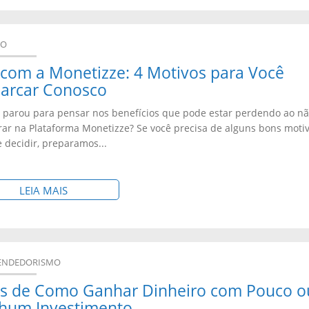
Á
F
B
C
I
R
O
DO
L
E
N
com a Monetizze: 4 Motivos para Você
I
:
S
arcar Conosco
A
A
E
á parou para pensar nos benefícios que pode estar perdendo ao nã
D
P
G
rar na Plataforma Monetizze? Se você precisa de alguns bons moti
O
L
e decidir, preparamos...
U
N
I
I
A
C
N
S
LEIA MAIS
M
A
D
O
O
T
O
B
N
I
V
R
E
V
ENDEDORISMO
E
E
T
O
as de Como Ganhar Dinheiro com Pouco o
N
:
I
M
hum Investimento