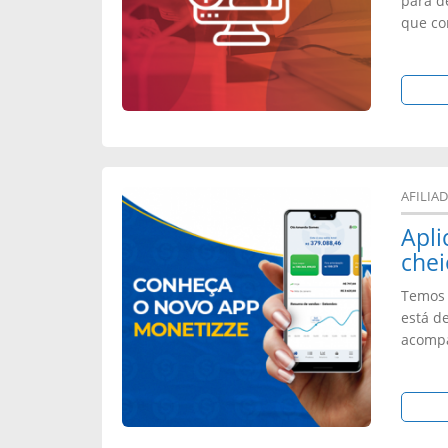
para d
que co
AFILIA
Apli
chei
Temos 
está d
acompa