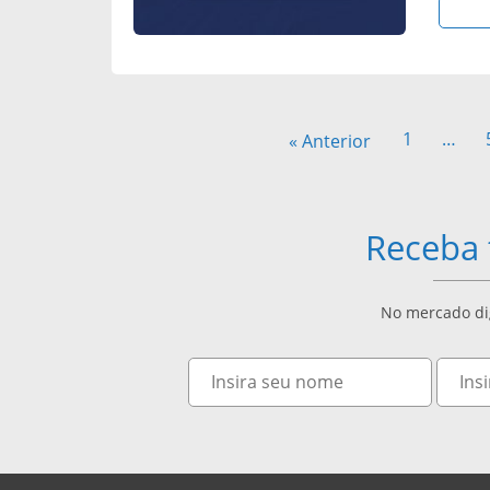
1
…
« Anterior
Receba 
No mercado dig
Nome
E-
mail