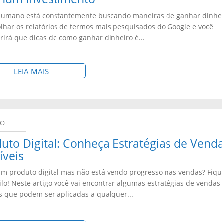
D
V
Z
O
humano está constantemente buscando maneiras de ganhar dinhei
E
O
Z
N
olhar os relatórios de termos mais pesquisados do Google e você
R
E
rirá que dicas de como ganhar dinheiro é...
E
E
?
C
?
T
C
O
I
S
LEIA MAIS
O
M
Z
O
N
A
Z
B
F
M
E
R
I
O
DO
:
E
R
N
uto Digital: Conheça Estratégias de Vend
A
:
A
E
líveis
I
D
E
T
um produto digital mas não está vendo progresso nas vendas? Fiq
N
I
S
I
ilo! Neste artigo você vai encontrar algumas estratégias de vendas
D
C
s que podem ser aplicadas a qualquer...
S
Z
A
A
A
Z
M
S