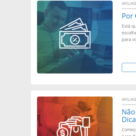
AFILIA
Por 
Está q
escolh
para v
AFILIA
Não 
Dica
Começo