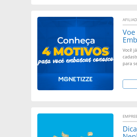
AFILIA
Voe 
Emb
Você j
cadast
para s
EMPRE
Dic
Nen