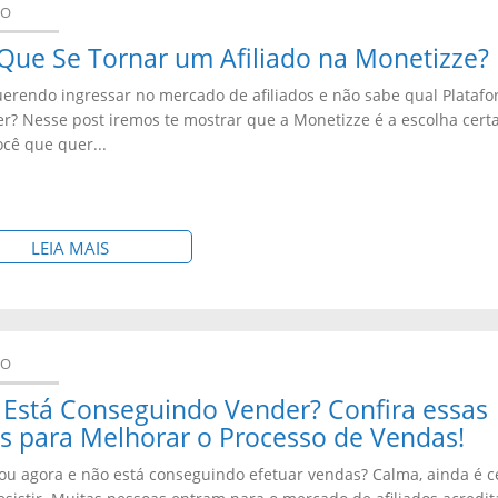
DO
Que Se Tornar um Afiliado na Monetizze?
uerendo ingressar no mercado de afiliados e não sabe qual Plataf
er? Nesse post iremos te mostrar que a Monetizze é a escolha cert
ocê que quer...
S
LEIA MAIS
O
B
R
DO
E
Está Conseguindo Vender? Confira essas
:
s para Melhorar o Processo de Vendas!
P
u agora e não está conseguindo efetuar vendas? Calma, ainda é 
O