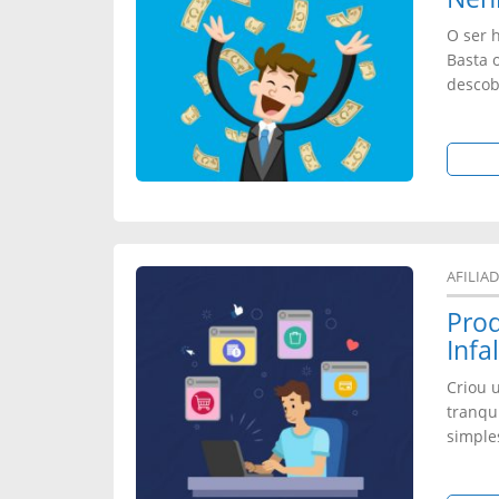
O ser 
Basta 
descob
AFILIA
Prod
Infa
Criou 
tranqu
simple