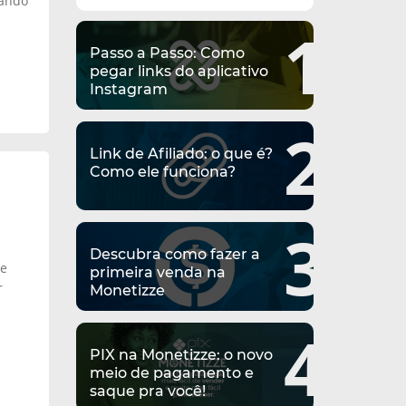
tando
1
Passo a Passo: Como
pegar links do aplicativo
Instagram
2
Link de Afiliado: o que é?
Como ele funciona?
3
Descubra como fazer a
ze
primeira venda na
r
Monetizze
4
PIX na Monetizze: o novo
meio de pagamento e
saque pra você!