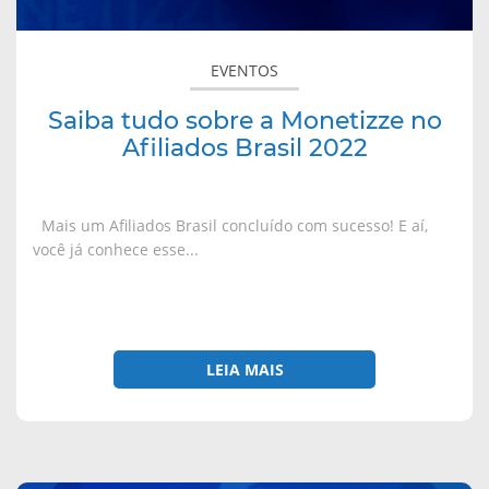
)
)
)
EVENTOS
Saiba tudo sobre a Monetizze no
Afiliados Brasil 2022
Mais um Afiliados Brasil concluído com sucesso! E aí,
você já conhece esse...
LEIA MAIS