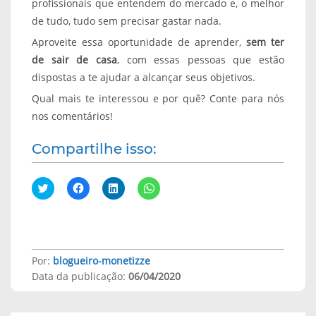
profissionais que entendem do mercado e, o melhor
de tudo, tudo sem precisar gastar nada.
Aproveite essa oportunidade de aprender,
sem ter
de sair de casa
, com essas pessoas que estão
dispostas a te ajudar a alcançar seus objetivos.
Qual mais te interessou e por quê? Conte para nós
nos comentários!
Compartilhe isso:
C
C
C
C
l
l
l
l
i
i
i
i
q
q
q
q
u
u
u
u
e
e
e
e
p
p
p
p
a
a
a
a
r
r
r
r
Por:
blogueiro-monetizze
a
a
a
a
Data da publicação:
06/04/2020
c
c
c
c
o
o
o
o
m
m
m
m
p
p
p
p
a
a
a
a