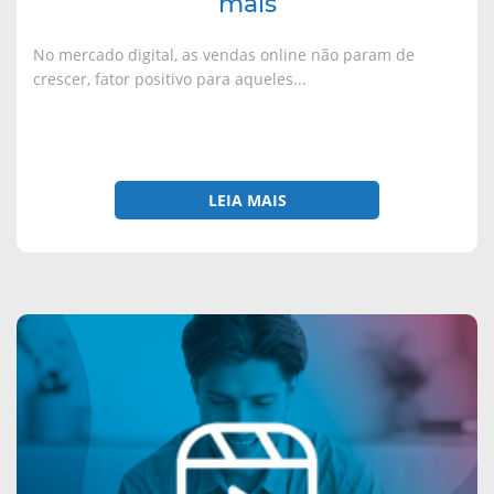
mais
No mercado digital, as vendas online não param de
crescer, fator positivo para aqueles...
LEIA MAIS
sobre
Como
usar
o
Reels
do
Instagram