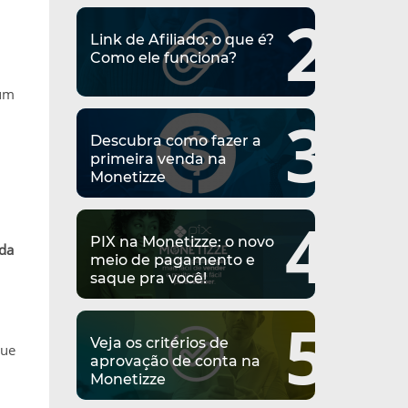
2
Link de Afiliado: o que é?
Como ele funciona?
 um
3
Descubra como fazer a
primeira venda na
Monetizze
4
PIX na Monetizze: o novo
ada
meio de pagamento e
saque pra você!
5
Veja os critérios de
que
aprovação de conta na
Monetizze