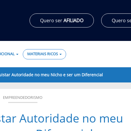
Quero ser
AFILIADO
Quero s
TUCIONAL
MATERIAIS RICOS
star Autoridade no meu Nicho e ser um Diferencial
EMPREENDEDORISMO
tar Autoridade no meu