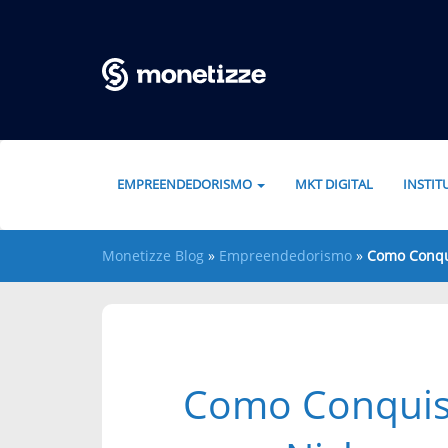
Pular para o conteúdo
EMPREENDEDORISMO
MKT DIGITAL
INSTI
Monetizze Blog
»
Empreendedorismo
»
Como Conqui
Como Conquis