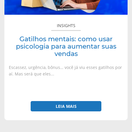
aumentar
v
o
o
o
a
v
v
v
suas
j
a
a
a
a
j
j
j
vendas
n
a
a
a
e
n
n
n
INSIGHTS
l
e
e
e
a
l
l
l
)
a
a
a
)
)
)
Gatilhos mentais: como usar
psicologia para aumentar suas
vendas
Escassez, urgência, bônus… você já viu esses gatilhos por
aí. Mas será que eles...
LEIA MAIS