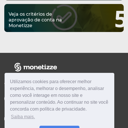
5
Veja os critérios de
aprovação de conta na
Monetizze
Utilizamos cookies para oferecer melhor
CENTRAL DE AJUDA
experiência, melhorar o desempenho, analisar
como você interage em nosso site e
Quero ser
AFILIADO
Quero ser
PRODUTOR
personalizar conteúdo. Ao continuar no site você
concorda com política de privacidade.
Saiba mais.
Instagram
Twitter
Linkedin
Facebook
YouTube