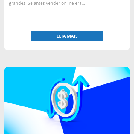
grandes. Se antes vender online era...
LEIA MAIS
sobre
Chargeback:
o
que
é,
por
que
acontece
e