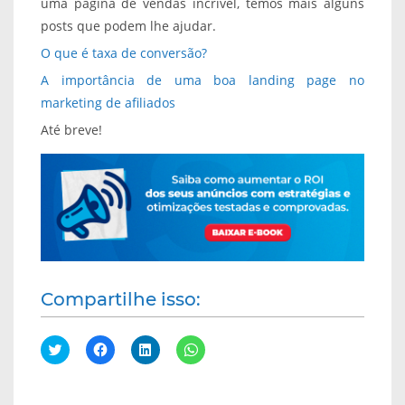
uma página de vendas incrível, temos mais alguns
posts que podem lhe ajudar.
O que é taxa de conversão?
A importância de uma boa landing page no
marketing de afiliados
Até breve!
Compartilhe isso:
C
C
C
C
l
l
l
l
i
i
i
i
q
q
q
q
u
u
u
u