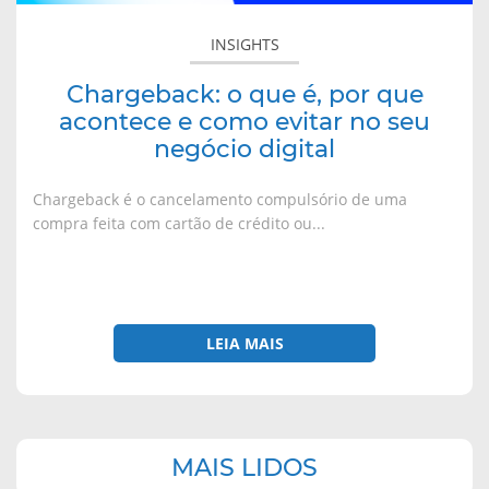
como
evitar
INSIGHTS
no
seu
Chargeback: o que é, por que
negócio
acontece e como evitar no seu
digital
negócio digital
Chargeback é o cancelamento compulsório de uma
compra feita com cartão de crédito ou...
LEIA MAIS
Navegação
MAIS LIDOS