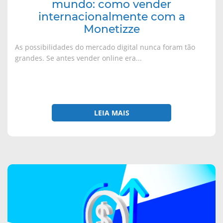
mundo: como vender
internacionalmente com a
Monetizze
As possibilidades do mercado digital nunca foram tão
grandes. Se antes vender online era...
LEIA MAIS
sobre
Chargeback:
o
que
é,