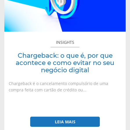
por
que
acontece
e
como
evitar
INSIGHTS
no
seu
Chargeback: o que é, por que
negócio
acontece e como evitar no seu
digital
negócio digital
Chargeback é o cancelamento compulsório de uma
compra feita com cartão de crédito ou...
LEIA MAIS