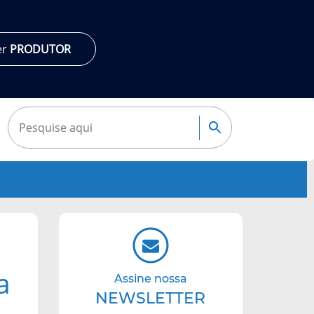
er
PRODUTOR
Pesquisar:
Pesquisa
Navegação
complementar
a
Assine nossa
NEWSLETTER