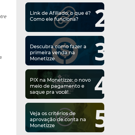
2
Link de Afiliado: o que é?
tre
Como ele funciona?
3
Descubra como fazer a
primeira venda na
e
Monetizze
4
PIX na Monetizze: o novo
meio de pagamento e
saque pra você!
5
Veja os critérios de
aprovação de conta na
Monetizze