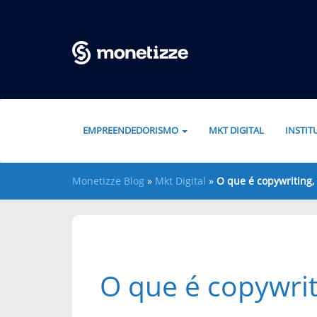
Pular para o conteúdo
EMPREENDEDORISMO
MKT DIGITAL
INSTI
Monetizze Blog
»
Mkt Digital
»
O que é copywriting,
O que é copywrit