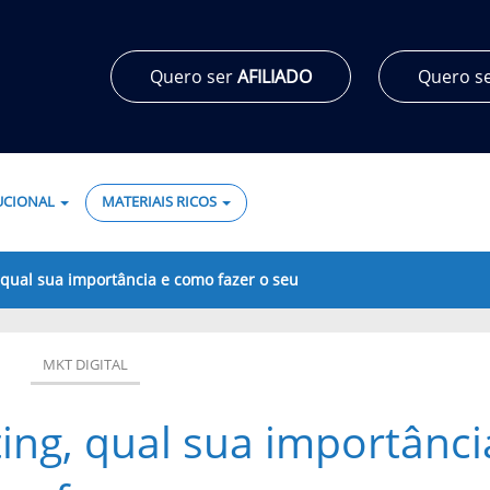
Quero ser
AFILIADO
Quero s
TUCIONAL
MATERIAIS RICOS
 qual sua importância e como fazer o seu
MKT DIGITAL
ing, qual sua importânci