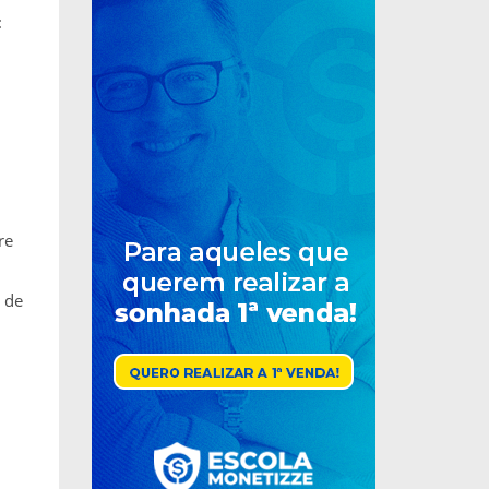
:
re
 de