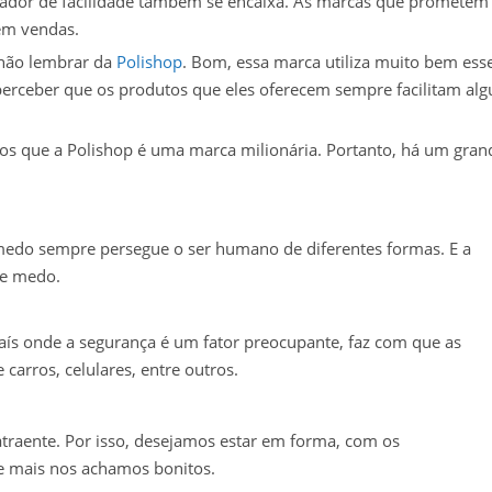
dor de facilidade também se encaixa. As marcas que prometem
 em vendas.
 não lembrar da
Polishop
. Bom, essa marca utiliza muito bem ess
erceber que os produtos que eles oferecem sempre facilitam al
s que a Polishop é uma marca milionária. Portanto, há um gran
O medo sempre persegue o ser humano de diferentes formas. E a
de medo.
ís onde a segurança é um fator preocupante, faz com que as
carros, celulares, entre outros.
traente. Por isso, desejamos estar em forma, com os
e mais nos achamos bonitos.