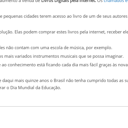
is aumento a venda de
Livros Digitais pela internet.
Os
chamados e
de pequenas cidades terem acesso ao livro de um de seus autores
ução. Elas podem comprar estes livros pela internet, receber el
ades não contam com uma escola de música, por exemplo.
os mais variados instrumentos musicais que se possa imaginar.
 ao conhecimento está ficando cada dia mais fácil graças às nova
daqui mais quinze anos o Brasil não tenha cumprido todas as s
r o Dia Mundial da Educação.