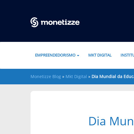
Pular para o conteúdo
EMPREENDEDORISMO
MKT DIGITAL
INSTI
Monetizze Blog
»
Mkt Digital
»
Dia Mundial da Educ
Dia Mun