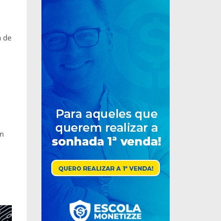
a de
em