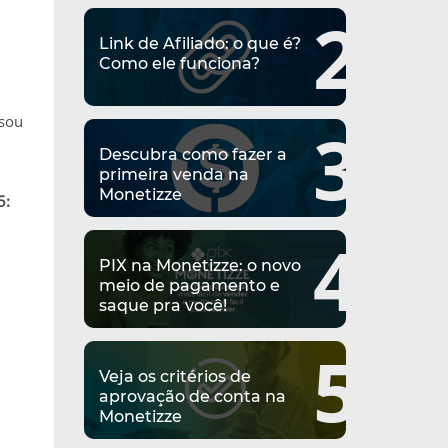
2
Link de Afiliado: o que é?
Como ele funciona?
ssou
3
Descubra como fazer a
primeira venda na
Monetizze
5:
4
PIX na Monetizze: o novo
meio de pagamento e
saque pra você!
5
Veja os critérios de
aprovação de conta na
Monetizze