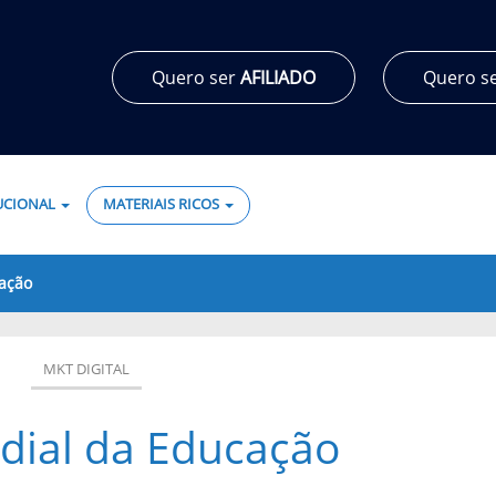
Quero ser
AFILIADO
Quero s
TUCIONAL
MATERIAIS RICOS
ação
MKT DIGITAL
dial da Educação