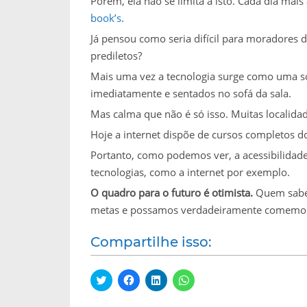
Porém, ela não se limita a isto. Cada dia ma
book’s
.
Já pensou como seria difícil para moradores 
prediletos?
Mais uma vez a tecnologia surge como uma sol
imediatamente e sentados no sofá da sala.
Mas calma que não é só isso. Muitas localid
Hoje a internet dispõe de cursos completos d
Portanto, como podemos ver, a acessibilidade
tecnologias, como a internet por exemplo.
O quadro para o futuro é otimista.
Quem sabe 
metas e possamos verdadeiramente comemora
Compartilhe isso:
C
C
C
C
l
l
l
l
i
i
i
i
q
q
q
q