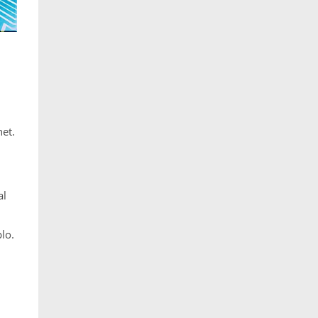
et.
al
lo.