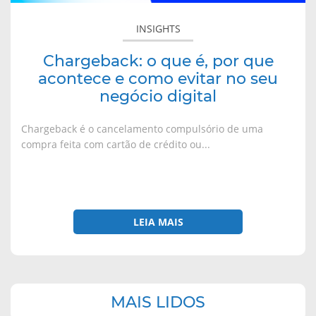
como
evitar
INSIGHTS
no
seu
Chargeback: o que é, por que
negócio
acontece e como evitar no seu
digital
negócio digital
Chargeback é o cancelamento compulsório de uma
compra feita com cartão de crédito ou...
LEIA MAIS
Navegação
MAIS LIDOS