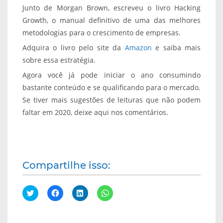
Junto de Morgan Brown, escreveu o livro Hacking
Growth, o manual definitivo de uma das melhores
metodologias para o crescimento de empresas.
Adquira o livro pelo site da
Amazon
e saiba mais
sobre essa estratégia.
Agora você já pode iniciar o ano consumindo
bastante conteúdo e se qualificando para o mercado.
Se tiver mais sugestões de leituras que não podem
faltar em 2020, deixe aqui nos comentários.
Compartilhe isso:
C
C
C
C
l
l
l
l
i
i
i
i
q
q
q
q
u
u
u
u