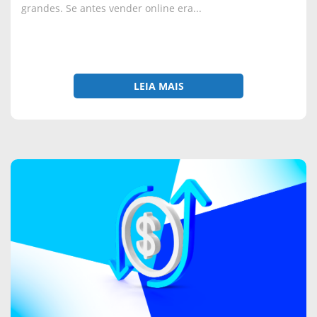
grandes. Se antes vender online era...
LEIA MAIS
sobre
Chargeback:
o
que
é,
por
que
acontece
e