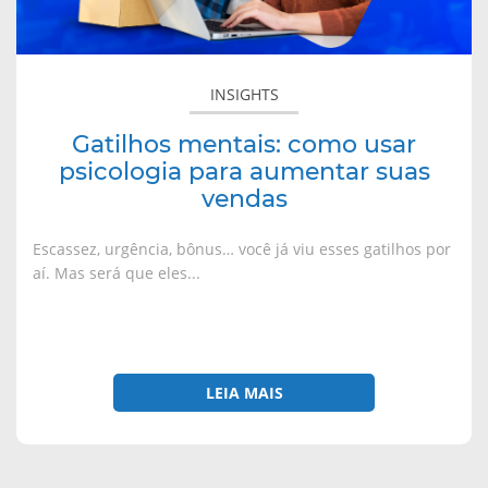
aumentar
v
o
o
o
a
v
v
v
suas
j
a
a
a
a
j
j
j
vendas
n
a
a
a
e
n
n
n
INSIGHTS
l
e
e
e
a
l
l
l
)
a
a
a
)
)
)
Gatilhos mentais: como usar
psicologia para aumentar suas
vendas
Escassez, urgência, bônus… você já viu esses gatilhos por
aí. Mas será que eles...
LEIA MAIS