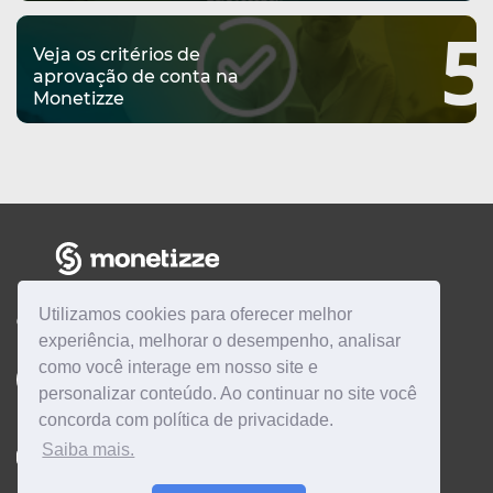
5
Veja os critérios de
aprovação de conta na
Monetizze
Utilizamos cookies para oferecer melhor
CENTRAL DE AJUDA
experiência, melhorar o desempenho, analisar
como você interage em nosso site e
Quero ser
AFILIADO
Quero ser
PRODUTOR
personalizar conteúdo. Ao continuar no site você
concorda com política de privacidade.
Saiba mais.
Instagram
Twitter
Linkedin
Facebook
YouTube