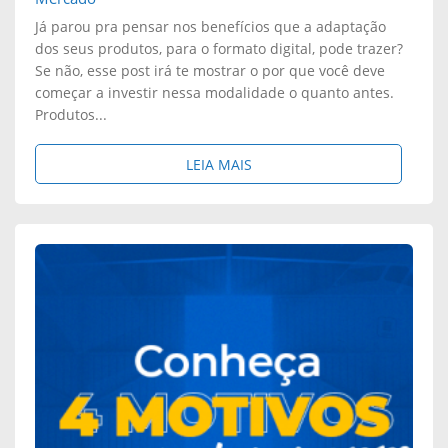
Já parou pra pensar nos benefícios que a adaptação
dos seus produtos, para o formato digital, pode trazer?
Se não, esse post irá te mostrar o por que você deve
começar a investir nessa modalidade o quanto antes.
Produtos...
S
LEIA MAIS
O
B
R
E
:
P
R