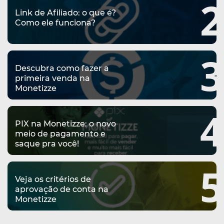
2
U
S
Link de Afiliado: o que é?
O
Como ele funciona?
T
U
R
O
A
3
T
Descubra como fazer a
D
E
primeira venda na
U
Monetizze
I
M
N
G
4
P
I
PIX na Monetizze: o novo
I
R
meio de pagamento e
D
saque pra você!
T
E
A
5
A
S
D
Veja os critérios de
L
A
aprovação de conta na
E
Monetizze
:
D