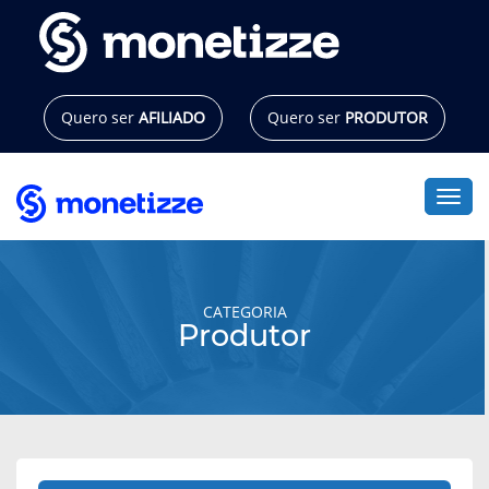
Pular
para
o
conteúdo
Quero ser
AFILIADO
Quero ser
PRODUTOR
Alte
CATEGORIA
Produtor