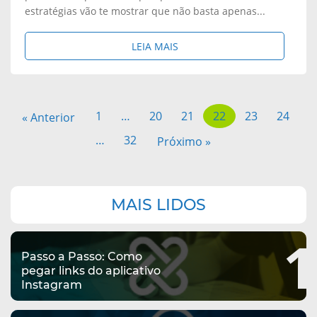
M
estratégias vão te mostrar que não basta apenas...
R
O
S
LEIA MAIS
Q
N
O
U
E
B
E
1
…
20
21
22
23
24
« Anterior
T
R
T
…
32
Próximo »
I
E
Ê
Z
:
-
Navegação
Z
MAIS LIDOS
complementar
P
L
E
1
R
A
Passo a Passo: Como
:
pegar links do aplicativo
O
E
Instagram
O
D
M
P