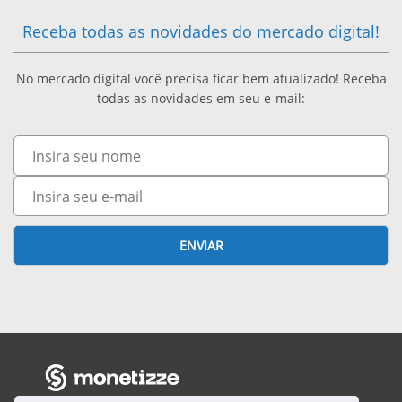
C
E
Receba todas as novidades do mercado digital!
O
A
No mercado digital você precisa ficar bem atualizado! Receba
N
U
todas as novidades em seu e-mail:
H
M
Nome
E
E
E-
Ç
mail
N
A
T
ENVIAR
E
A
S
R
T
S
R
U