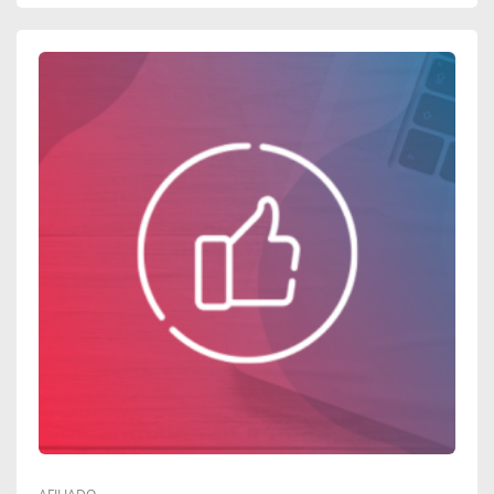
O
L
B
:
R
E
E
N
:
T
V
E
O
N
E
D
C
A
O
C
M
O
A