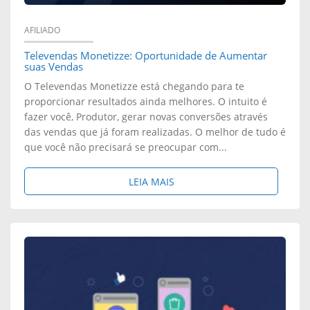
G
R
A
E
AFILIADO
C
R
Televendas Monetizze: Oportunidade de Aumentar
S
O
suas Vendas
K
T
O Televendas Monetizze está chegando para te
N
proporcionar resultados ainda melhores. O intuito é
E
Ã
fazer você, Produtor, gerar novas conversões através
O
das vendas que já foram realizadas. O melhor de tudo é
T
O
que você não precisará se preocupar com...
S
I
D
C
S
LEIA MAIS
N
E
O
O
G
R
B
N
E
R
O
D
E
F
E