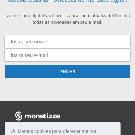
A
E
G
No mercado digital você precisa ficar bem atualizado! Receba
D
S
Ó
todas as novidades em seu e-mail:
E
S
C
Nome
T
O
I
E-
A
mail
O
G
!
ENVIAR
U
E
A
R
E
Utilizamos cookies para oferecer melhor
CENTRAL DE AJUDA