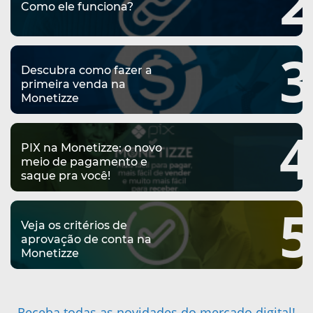
2
J
Como ele funciona?
A
B
U
I
3
T
D
Descubra como fazer a
M
E
primeira venda na
A
Monetizze
P
R
R
O
4
M
N
PIX na Monetizze: o novo
R
meio de pagamento e
A
O
saque pra você!
T
I
S
5
Â
S
E
Veja os critérios de
N
aprovação de conta na
S
U
Monetizze
C
U
N
I
C
E
Receba todas as novidades do mercado digital!