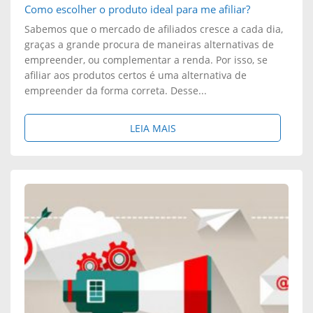
U
Como escolher o produto ideal para me afiliar?
I
Sabemos que o mercado de afiliados cresce a cada dia,
M
N
graças a grande procura de maneiras alternativas de
empreender, ou complementar a renda. Por isso, se
P
F
afiliar aos produtos certos é uma alternativa de
R
empreender da forma correta. Desse...
O
O
P
S
LEIA MAIS
D
R
O
U
O
B
T
D
R
O
U
E
D
T
:
I
O
C
G