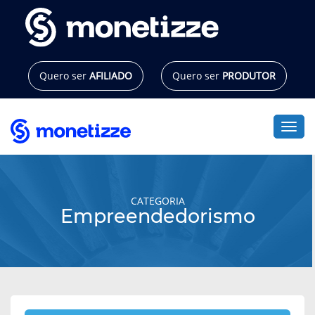
Pular
para
o
conteúdo
Quero ser
AFILIADO
Quero ser
PRODUTOR
Alte
CATEGORIA
Empreendedorismo