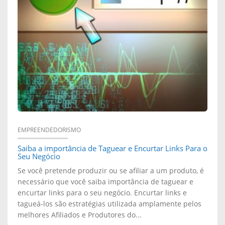
S
C
I
Ã
O
A
O
M
R
E
O
?
C
A
O
P
M
R
EMPREENDEDORISMO
O
Saiba a importância de Taguear e Encurtar Links Para o
Á
Seu Negócio
U
T
Se você pretende produzir ou se afiliar a um produto, é
necessário que você saiba importância de taguear e
T
I
encurtar links para o seu negócio. Encurtar links e
tagueá-los são estratégias utilizada amplamente pelos
I
C
melhores Afiliados e Produtores do...