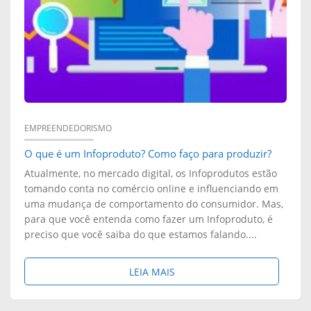
T
E
N
D
E
EMPREENDEDORISMO
O que é um Infoproduto? Como faço para produzir?
N
Atualmente, no mercado digital, os Infoprodutos estão
D
tomando conta no comércio online e influenciando em
uma mudança de comportamento do consumidor. Mas,
O
para que você entenda como fazer um Infoproduto, é
preciso que você saiba do que estamos falando....
O
C
S
LEIA MAIS
I
O