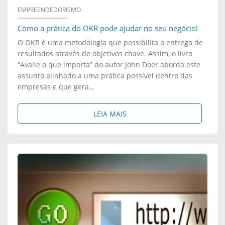
A
EMPREENDEDORISMO
L
Como a prática do OKR pode ajudar no seu negócio!
X
P
O OKR é uma metodologia que possibilita a entrega de
A
resultados através de objetivos chave. Assim, o livro
A
“Avalie o que importa” do autor John Doer aborda este
D
assunto alinhado a uma prática possível dentro das
R
empresas e que gera...
E
A
C
S
LEIA MAIS
M
O
O
E
N
B
A
V
R
F
E
E
I
R
:
L