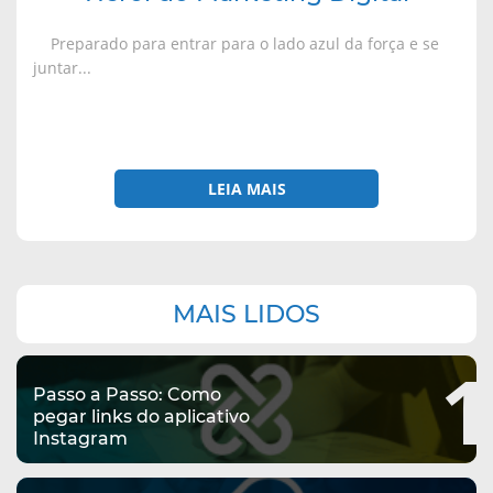
Preparado para entrar para o lado azul da força e se
juntar...
LEIA MAIS
Navegação
MAIS LIDOS
complementar
1
Passo a Passo: Como
pegar links do aplicativo
Instagram