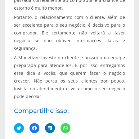
passada corretamente ao comprador e a chance de
estorno é muito menor.
Portanto, o relacionamento com o cliente, além de
ser excelente para o seu negócio, é decisivo para o
comprador. Ele certamente não voltará a fazer
negócio se não obtiver informações claras e
segurança.
A Monetizze investe no cliente e possui uma equipe
preparada para atendê-los. E, por isso, entregamos
essa dica a vocês, que querem fazer o negócio
crescer. Não perca os seus clientes por pouco.
Invista no atendimento e veja como o seu negócio
pode decolar.
Compartilhe isso:
C
C
C
C
l
l
l
l
i
i
i
i