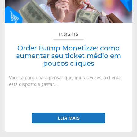
seu
n
m
m
m
o
n
n
n
ticket
v
o
o
o
a
v
v
v
médio
j
a
a
a
a
j
j
j
em
n
a
a
a
poucos
e
n
n
n
INSIGHTS
l
e
e
e
cliques
a
l
l
l
)
a
a
a
)
)
)
Order Bump Monetizze: como
aumentar seu ticket médio em
poucos cliques
Você já parou para pensar que, muitas vezes, o cliente
está disposto a gastar...
LEIA MAIS