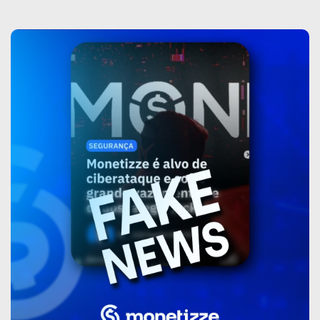
sobre
Monetizze
desmente
boatos
sobre
suposto
vazamento
de
dados