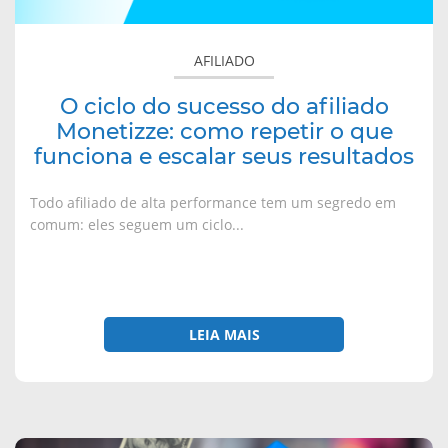
repetir
o
AFILIADO
que
funciona
O ciclo do sucesso do afiliado
e
Monetizze: como repetir o que
escalar
funciona e escalar seus resultados
seus
resultados
Todo afiliado de alta performance tem um segredo em
comum: eles seguem um ciclo...
LEIA MAIS