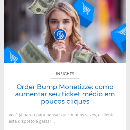
sobre
Order
Bump
Monetizze:
como
aumentar
seu
ticket
médio
em
poucos
INSIGHTS
cliques
Order Bump Monetizze: como
aumentar seu ticket médio em
poucos cliques
Você já parou para pensar que, muitas vezes, o cliente
está disposto a gastar...