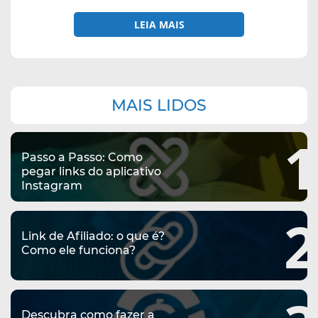
LEIA MAIS
Navegação
MAIS LIDOS
complementar
1
Passo a Passo: Como
pegar links do aplicativo
Instagram
2
Link de Afiliado: o que é?
Como ele funciona?
Descubra como fazer a