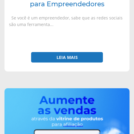
para Empreendedores
Se você é um empreendedor, sabe que as redes sociais
são uma ferramenta...
LEIA MAIS
sobre
Como
aumentar
suas
vendas
através